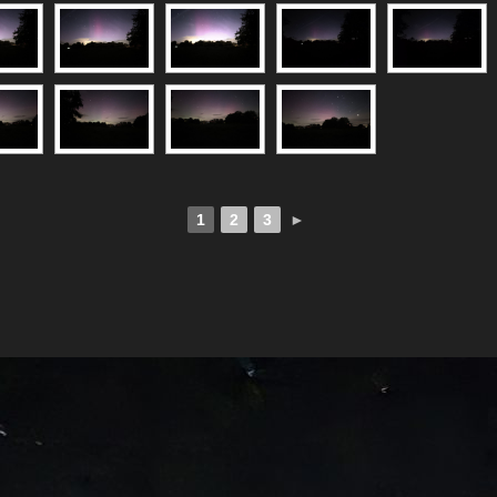
1
2
3
►