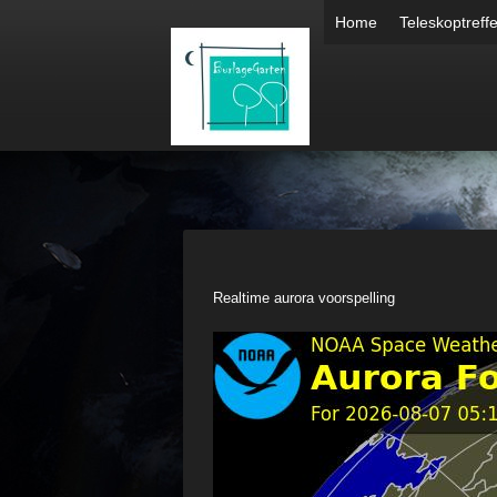
Home
Teleskoptreff
Realtime aurora voorspelling