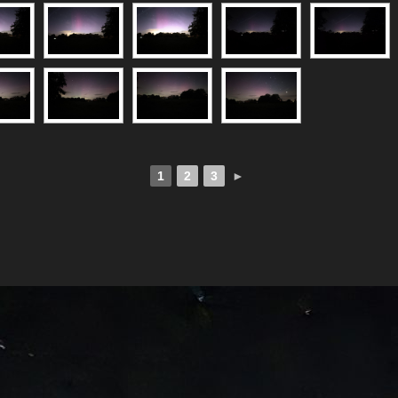
1
2
3
►