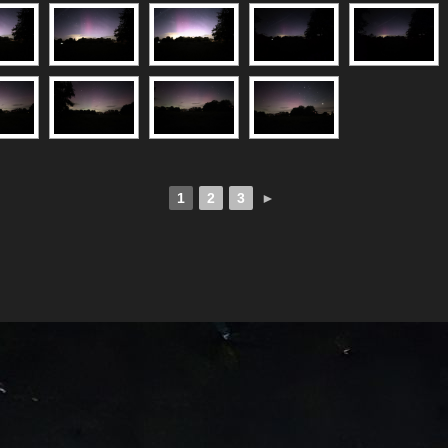
1
2
3
►