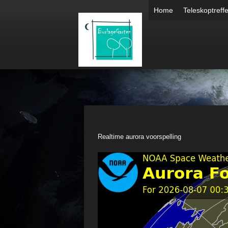
Home
Teleskoptreff
Realtime aurora voorspelling