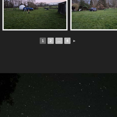
1
2
...
4
►