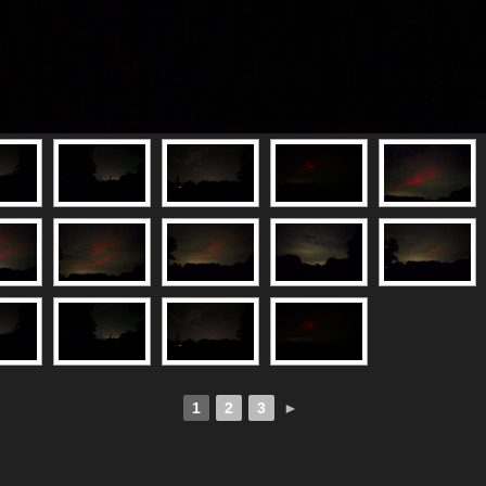
1
2
3
►